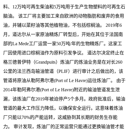
料、12万吨可再生柴油和5万吨用于生产生物塑料的可再生石
脑油。 该工厂将主要加工来自欧洲的动物脂肪和废弃的食用
油，并辅以菜籽油等其他植物油，不包括棕榈油。 2019年6
月，道达尔从一家原油精炼厂转型后，开始在其位于法国南
部的La Mede工厂运营一家50万吨/年的生物精炼厂。这家工
厂因使用进口棕榈油作为原料引发争议。 道达尔决定终止在
格兰德普伊特（Grandpuits）炼油厂的炼油业务是在对长260
公里的法兰西岛输油管道（PLIF）进行审计之后做出的，该
管道将原油从勒阿弗尔港(Port of Le Havre)运往炼油厂。 由于
2014年勒阿弗尔港(Port of Le Havre)附近的输油管道发生泄
漏，该炼油厂在2019年被迫停产5个多月。政府批准后，输油
管道的最大工作压力降低，以确保安全运行。这意味着炼油
厂只能以70%的产能运转，这威胁到其长期的财务生存能
力。 审计发现，炼油厂的正常运营只能通过更换输油管才能