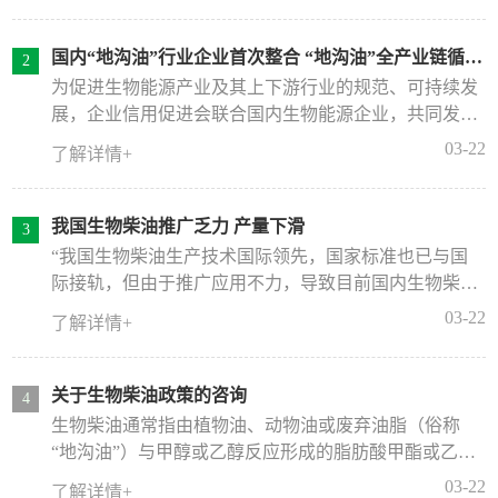
国内“地沟油”行业企业首次整合 “地沟油”全产业链循环
利用
为促进生物能源产业及其上下游行业的规范、可持续发
展，企业信用促进会联合国内生物能源企业，共同发起
成立了生物能源专业委员会(以下简称“专委会”)，并于1
03-22
了解详情+
2月26召开了专委会成立大会。据介绍，该专委会的成
立旨在为生物能源产业的发展搭建信用服务平台、政企
沟通平台、技术推广平台、资源整合等，以更好地整合
我国生物柴油推广乏力 产量下滑
资源，促进生物能源行业的持续健康发展。会议期间，
“我国生物柴油生产技术国际领先，国家标准也已与国
由北京市6家拥有餐厨废弃油脂收运行政许可的正规“地
际接轨，但由于推广应用不力，导致目前国内生物柴油
沟油”收运企业共同发起组成的北京绿鲸环境科技有限
产量呈逐年下滑态势，中国作为世界第二大经济体，国
03-22
了解详情+
公司(以下简称“绿鲸环境”)宣布正式成立，这是是国内
内生物柴油使用规模不仅远不及欧美等国，与拉丁美洲
“地沟油”行业企业的首次整合。
国家如阿根廷相比也有相当大的差距。”8月1日，中国
石化石油化工科学研究院教授级高级工程师蔺建民在北
关于生物柴油政策的咨询
京清洁燃料行业协会生物柴油分会成立大会上说。
生物柴油通常指由植物油、动物油或废弃油脂（俗称
“地沟油”）与甲醇或乙醇反应形成的脂肪酸甲酯或乙
酯，也称BD100生物柴油，具有十六烷值高、低硫、无
03-22
了解详情+