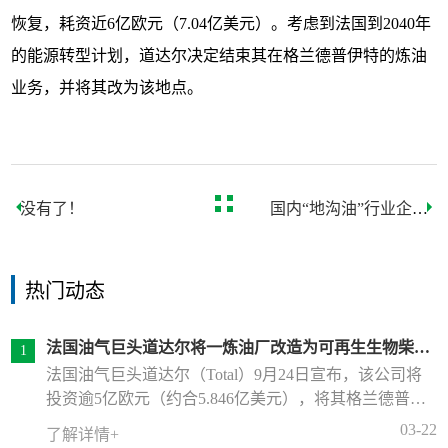
恢复，耗资近6亿欧元（7.04亿美元）。考虑到法国到2040年
的能源转型计划，道达尔决定结束其在格兰德普伊特的炼油
业务，并将其改为该地点。
没有了！
国内“地沟油”行业企业
首次整合 “地沟油”全
产业链循环利用
热门动态
法国油气巨头道达尔将一炼油厂改造为可再生生物柴油
工厂
法国油气巨头道达尔（Total）9月24日宣布，该公司将
投资逾5亿欧元（约合5.846亿美元），将其格兰德普伊
特（Grandpuits）炼油厂改造成一家可再生柴油厂，加工
03-22
了解详情+
动物脂肪和废弃的食用油。