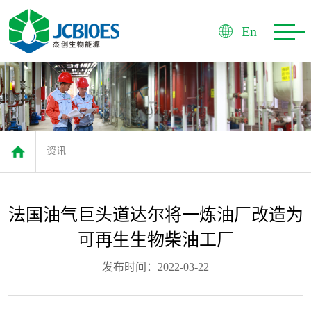
首
En
页
杰
创
产
品
市
资讯
场
优
势
服
法国油气巨头道达尔将一炼油厂改造为
务
资
可再生生物柴油工厂
讯
联
发布时间：2022-03-22
系