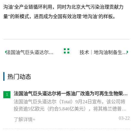
沟油’全产业链循环利用，同时为北京大气污染治理贡献力
量”的新模式，进而成为全国有效治理‘地沟油’的样板。
法国油气巨头道达尔将
技术｜地沟油制备生物
一炼油厂改造为可再生
柴油的技术方法
生物柴油工厂
热门动态
法国油气巨头道达尔将一炼油厂改造为可再生生物柴油
工厂
法国油气巨头道达尔（Total）9月24日宣布，该公司将
投资逾5亿欧元（约合5.846亿美元），将其格兰德普伊
特（Grandpuits）炼油厂改造成一家可再生柴油厂，加工
03-22
了解详情+
动物脂肪和废弃的食用油。