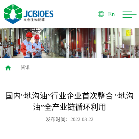
首
En
页
杰
创
产
品
市
资讯
场
优
势
服
国内“地沟油”行业企业首次整合 “地沟
务
资
油”全产业链循环利用
讯
联
发布时间：2022-03-22
系