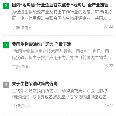
国内“地沟油”行业企业首次整合 “地沟油”全产业链循环
利用
为促进生物能源产业及其上下游行业的规范、可持续发
展，企业信用促进会联合国内生物能源企业，共同发起
成立了生物能源专业委员会(以下简称“专委会”)，并于1
03-22
了解详情+
2月26召开了专委会成立大会。据介绍，该专委会的成
立旨在为生物能源产业的发展搭建信用服务平台、政企
沟通平台、技术推广平台、资源整合等，以更好地整合
我国生物柴油推广乏力 产量下滑
资源，促进生物能源行业的持续健康发展。会议期间，
“我国生物柴油生产技术国际领先，国家标准也已与国
由北京市6家拥有餐厨废弃油脂收运行政许可的正规“地
际接轨，但由于推广应用不力，导致目前国内生物柴油
沟油”收运企业共同发起组成的北京绿鲸环境科技有限
产量呈逐年下滑态势，中国作为世界第二大经济体，国
03-22
了解详情+
公司(以下简称“绿鲸环境”)宣布正式成立，这是是国内
内生物柴油使用规模不仅远不及欧美等国，与拉丁美洲
“地沟油”行业企业的首次整合。
国家如阿根廷相比也有相当大的差距。”8月1日，中国
石化石油化工科学研究院教授级高级工程师蔺建民在北
关于生物柴油政策的咨询
京清洁燃料行业协会生物柴油分会成立大会上说。
生物柴油通常指由植物油、动物油或废弃油脂（俗称
“地沟油”）与甲醇或乙醇反应形成的脂肪酸甲酯或乙
酯，也称BD100生物柴油，具有十六烷值高、低硫、无
03-22
了解详情+
芳烃等特点，可作为车用柴油调和组分，是国际公认的
可再生清洁燃料。